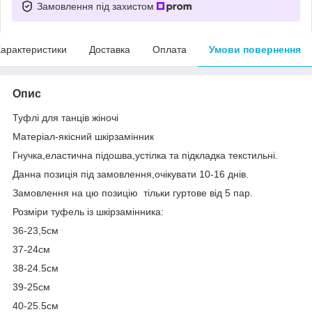
Замовлення під захистом
арактеристики
Доставка
Оплата
Умови повернення
Опис
Туфлі для танців жіночі
Матеріал-якісний шкірзамінник
Гнучка,еластична підошва,устілка та підкладка текстильні.
Данна позиція під замовлення,очікувати 10-16 днів.
Замовлення на цю позицію тільки гуртове від 5 пар.
Розміри туфель із шкірзамінника:
36-23,5см
37-24см
38-24.5см
39-25см
40-25.5см