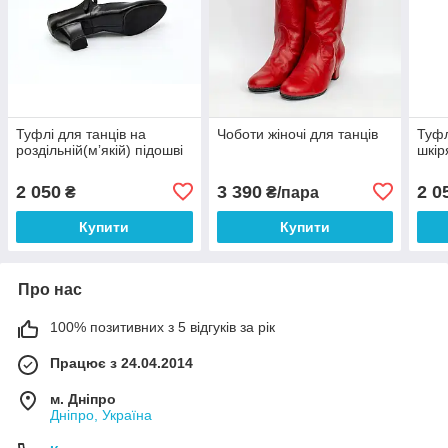
Туфлі для танців на
Чоботи жіночі для танців
Туфл
роздільній(мʼякій) підошві
шкір
2 050
3 390
2 0
₴
₴/пара
Купити
Купити
Про нас
100% позитивних з 5 відгуків за рік
Працює з 24.04.2014
м. Дніпро
Дніпро, Україна