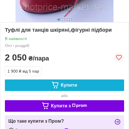
Туфлі для танців шкіряні,фігурні підбори
В наявності
Опт і роздріб
2 050
₴/пара
1 900 ₴
від 5 пар
Купити
або
Купити з
Що таке купити з Пром?