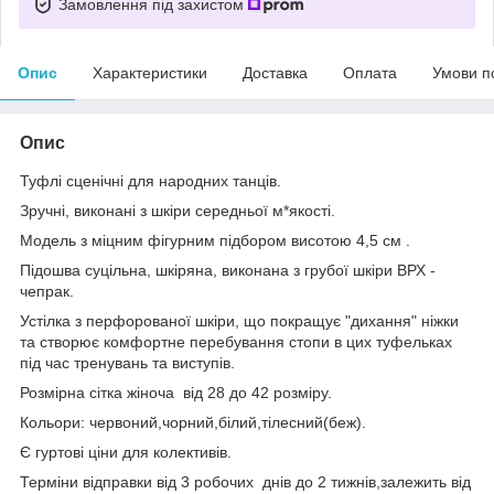
Замовлення під захистом
Опис
Характеристики
Доставка
Оплата
Умови п
Опис
Туфлі сценічні для народних танців.
Зручні, виконані з шкіри середньої м*якості.
Модель з міцним фігурним підбором висотою 4,5 см .
Підошва суцільна, шкіряна, виконана з грубої шкіри ВРХ -
чепрак.
Устілка з перфорованої шкіри, що покращує "дихання" ніжки
та створює комфортне перебування стопи в цих туфельках
під час тренувань та виступів.
Розмірна сітка жіноча від 28 до 42 розміру.
Кольори: червоний,чорний,білий,тілесний(беж).
Є гуртові ціни для колективів.
Терміни відправки від 3 робочих днів до 2 тижнів,залежить від