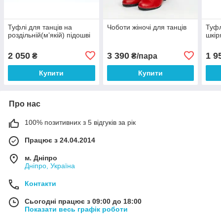
Туфлі для танців на
Чоботи жіночі для танців
Туфл
роздільній(мʼякій) підошві
шкір
2 050
3 390
1 9
₴
₴/пара
Купити
Купити
Про нас
100% позитивних з 5 відгуків за рік
Працює з 24.04.2014
м. Дніпро
Дніпро, Україна
Контакти
Сьогодні працює з 09:00 до 18:00
Показати весь графік роботи