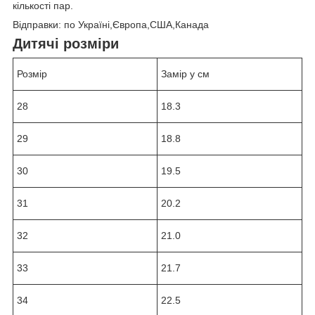
кількості пар.
Відправки: по Україні,Європа,США,Канада
Дитячі розміри
Розмір
Замір у см
28
18.3
29
18.8
30
19.5
31
20.2
32
21.0
33
21.7
34
22.5